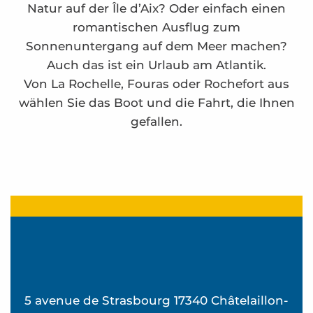
Natur auf der Île d’Aix? Oder einfach einen
romantischen Ausflug zum
Sonnenuntergang auf dem Meer machen?
Auch das ist ein Urlaub am Atlantik.
Von La Rochelle, Fouras oder Rochefort aus
wählen Sie das Boot und die Fahrt, die Ihnen
gefallen.
Katamaranfahrt nach Fort Boyard - Compagnie In
Boot zu vermieten - Der Seewolf
Fée des Îles Kreuzfahrten by Interîles Company :
Fée des Îles Kreuzfahrten by Interîles Company : 
Zwischenstopp auf der Insel Aix mit Besichtigun
Ein Ausflug zum Sonnenuntergang auf Fort Boyar
5 avenue de Strasbourg 17340 Châtelaillon-
Inter-îles Catamarans