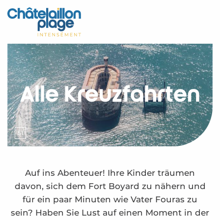
Aller
au
Startseite - DE
contenu
principal
Entdecken Sie
Aktivitäten
Alle Kreuzfahrten
Zu leben
Treffpunkt
51
Ihr Aufenthalt - DE
Alle Kreuzfahrten – DE
Auf ins Abenteuer! Ihre Kinder träumen
davon, sich dem Fort Boyard zu nähern und
für ein paar Minuten wie Vater Fouras zu
sein? Haben Sie Lust auf einen Moment in der