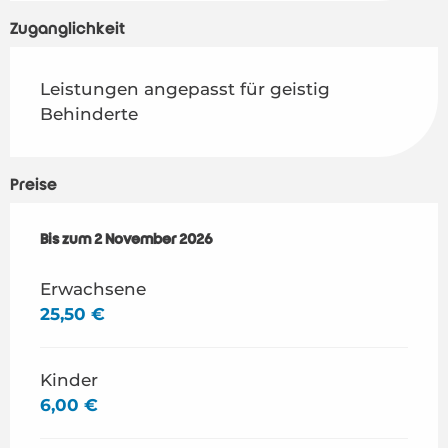
Zugänglichkeit
Leistungen angepasst für geistig
Behinderte
Preise
ab
Bis zum
4 April 2026
2 November 2026
bis zum
2 November 2026
Erwachsene
25,50 €
Kinder
6,00 €