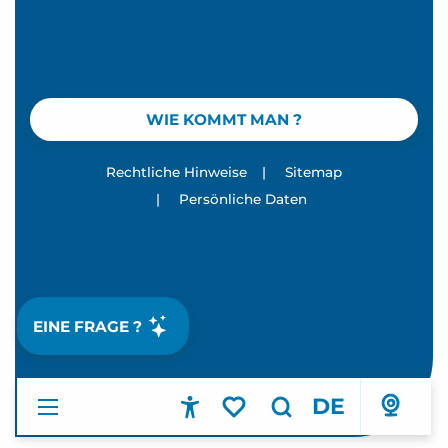
WIE KOMMT MAN ?
Rechtliche Hinweise
|
Sitemap
|
Persönliche Daten
EINE FRAGE ?
DE
Accessibilité
Suche
Voir les favoris