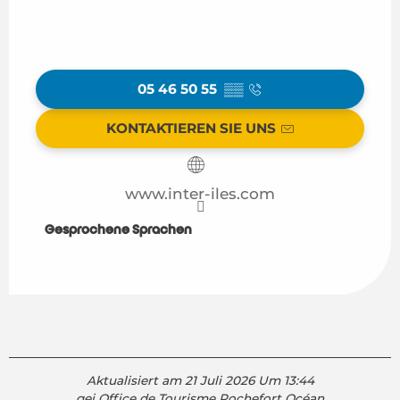
05 46 50 55
▒▒
KONTAKTIEREN SIE UNS
www.inter-iles.com
Gesprochene Sprachen
Gesprochene Sprachen
Aktualisiert am 21 Juli 2026 Um 13:44
gei Office de Tourisme Rochefort Océan