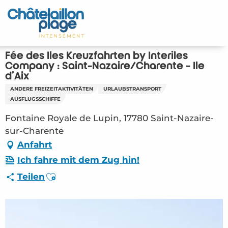
Aller
au
Startseite - DE
contenu
principal
Entdecken Sie
Fée des Îles Kreuzfahrten by Interîles
Company : Saint-Nazaire/Charente - Île
Aktivitäten
d'Aix
ANDERE FREIZEITAKTIVITÄTEN
URLAUBSTRANSPORT
Zu leben
AUSFLUGSSCHIFFE
Fontaine Royale de Lupin, 17780 Saint-Nazaire-
Treffpunkt
sur-Charente
Anfahrt
Ihr Aufenthalt - DE
Ich fahre mit dem Zug hin!
Ajouter aux favoris
LOI – Fée des Îles Kreuzfahrten by Interîles
Teilen
Company : Saint-Nazaire/Charente – Île d’Aix
(Saint-Nazaire-sur-Charente) #3709373