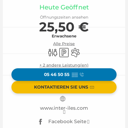
Heute Geöffnet
Öffnungszeiten ansehen
25,50 €
Erwachsene
Alle Preise
Toiletten
Parkplatz
Tiere erlaubt
+ 2 andere Leistung(en)
05 46 50 55
▒▒
KONTAKTIEREN SIE UNS
www.inter-iles.com
Facebook Seite