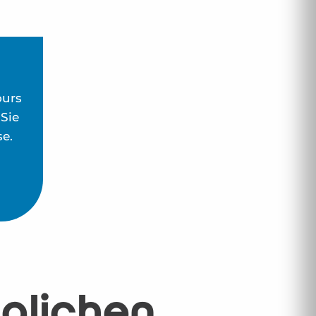
ours
Sie
e.
glichen