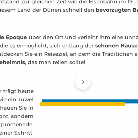
ntstand zur gleichen Zeit wie die Eisenbahn im 19.
iesem Land der Dünen schnell den
bevorzugten B
lle Epoque
über den Ort und verleiht ihm eine un
die es ermöglicht, sich entlang der
schönen Häus
ntdecken Sie ein Reiseziel, an dem die Traditionen
Geheimnis
, das man teilen sollte!
r trägt heute
wie ein Juwel
hauen Sie in
ont, sondern
ndpromenade.
iner Schritt.