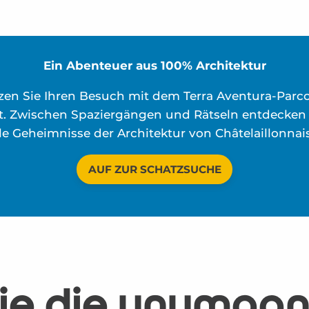
Ein Abenteuer aus 100% Architektur
zen Sie Ihren Besuch mit dem Terra Aventura-Parc
rt. Zwischen Spaziergängen und Rätseln entdecken 
lle Geheimnisse der Architektur von Châtelaillonnais
AUF ZUR SCHATZSUCHE
ie die unumgän