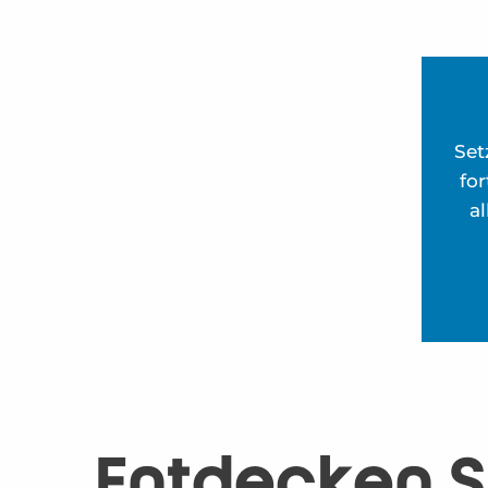
Set
fo
a
Entdecken S