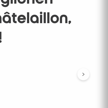
telaillon,
!