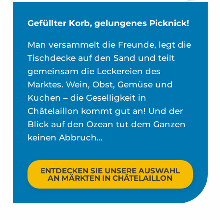
Gefüllter Korb, gelungenes Picknick!
Man versammelt die Freunde, legt die
Tischdecke auf den Sand und teilt
gemeinsam die Leckereien des
Marktes. Wein, Obst, Gemüse und
Kuchen – die Geselligkeit in
Châtelaillon kommt gut an! Und der
Blick auf den Ozean tut dem Ganzen
keinen Abbruch…
ENTDECKEN SIE UNSERE AUSWAHL
AN MÄRKTEN IN CHÂTELAILLON