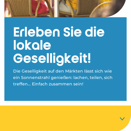
Erleben Sie die
lokale
Geselligkeit!
Die Geselligkeit auf den Märkten lässt sich wie
ein Sonnenstrahl genießen: lachen, teilen, sich
treffen… Einfach zusammen sein!