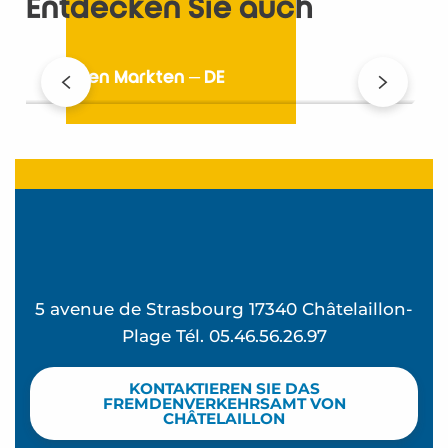
Entdecken Sie auch
Auf den Märkten – DE
5 avenue de Strasbourg 17340 Châtelaillon-
Plage Tél. 05.46.56.26.97
KONTAKTIEREN SIE DAS
FREMDENVERKEHRSAMT VON
CHÂTELAILLON