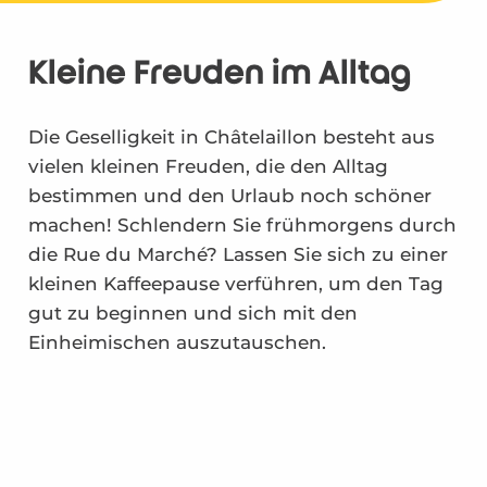
Auf den Märkten
Kleine Freuden im Alltag
In den Dörfern der Boucholeurs
Die Geselligkeit in Châtelaillon besteht aus
Im Kasino oder in der Mediathek
vielen kleinen Freuden, die den Alltag
In Beauséjour oder l'Hippodrome
bestimmen und den Urlaub noch schöner
machen! Schlendern Sie frühmorgens durch
Um etwas zu trinken oder einen Kaffee zu trinken
die Rue du Marché? Lassen Sie sich zu einer
kleinen Kaffeepause verführen, um den Tag
gut zu beginnen und sich mit den
Einheimischen auszutauschen.