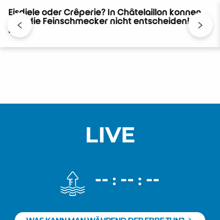
Eisdiele oder Crêperie? In Châtelaillon können
sich die Feinschmecker nicht entscheiden! –
DE
LIVE
--
--
--
:
: