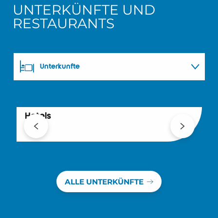
UNTERKÜNFTE UND
RESTAURANTS
Unterkünfte
Restaurants
Hotels
F
D
ALLE UNTERKÜNFTE