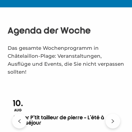
Agenda der Woche
Das gesamte Wochenprogramm in
Châtelaillon-Plage: Veranstaltungen,
Ausflüge und Events, die Sie nicht verpassen
sollten!
10.
AUG
Atelier P'tit tailleur de pierre - L'été à
A
Beauséjour