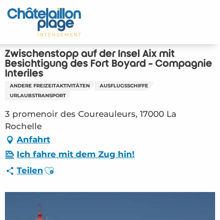
Aller
au
Startseite - DE
contenu
principal
Entdecken Sie
Zwischenstopp auf der Insel Aix mit
Besichtigung des Fort Boyard - Compagnie
Aktivitäten
Interîles
ANDERE FREIZEITAKTIVITÄTEN
AUSFLUGSSCHIFFE
Zu leben
URLAUBSTRANSPORT
3 promenoir des Coureauleurs, 17000 La
Treffpunkt
Rochelle
Anfahrt
Ihr Aufenthalt - DE
Ich fahre mit dem Zug hin!
Ajouter aux favoris
LOI – Zwischenstopp auf der Insel Aix mit
Teilen
Besichtigung des Fort Boyard – Compagnie
Interîles (La Rochelle) #3261695