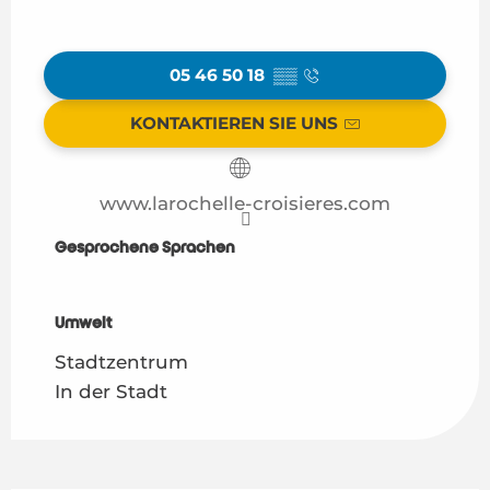
05 46 50 18
▒▒
KONTAKTIEREN SIE UNS
www.larochelle-croisieres.com
Gesprochene Sprachen
Gesprochene Sprachen
Umwelt
Umwelt
Stadtzentrum
In der Stadt