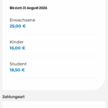
ab
Bis zum
4 Juli 2026
31 August 2026
bis zum
31 August 2026
Erwachsene
25,00 €
Kinder
16,00 €
Student
18,50 €
Zahlungsart