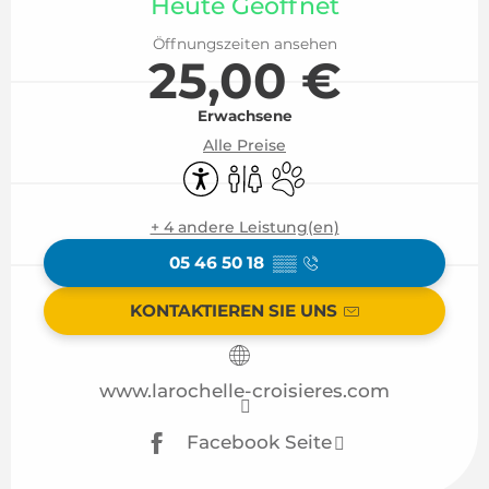
Heute Geöffnet
Öffnungszeiten ansehen
25,00 €
Erwachsene
Alle Preise
Zugänglichkeit
Toiletten
Tiere erlaubt
+ 4 andere Leistung(en)
05 46 50 18
▒▒
KONTAKTIEREN SIE UNS
www.larochelle-croisieres.com
Facebook Seite