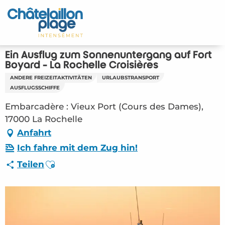
Aller
au
Startseite - DE
contenu
principal
Entdecken Sie
Ein Ausflug zum Sonnenuntergang auf Fort
Boyard - La Rochelle Croisières
Aktivitäten
ANDERE FREIZEITAKTIVITÄTEN
URLAUBSTRANSPORT
AUSFLUGSSCHIFFE
Zu leben
Embarcadère : Vieux Port (Cours des Dames),
17000 La Rochelle
Treffpunkt
Anfahrt
Ich fahre mit dem Zug hin!
Ihr Aufenthalt - DE
Ajouter aux favoris
Teilen
LOI – Ein Ausflug zum Sonnenuntergang auf
Fort Boyard – La Rochelle Croisières (La
Rochelle) #3261697