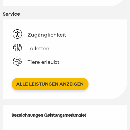
Service
Zugänglichkeit
Toiletten
Tiere erlaubt
ALLE LEISTUNGEN ANZEIGEN
Leistungensmöglichkeiten
Bezeichnungen (Leistungsmerkmale)
Bezeichnungen (Leistungsmerkmale)