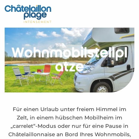
Aller
au
Startseite - DE
contenu
principal
Entdecken Sie
Aktivitäten
Wohnmobilstellpl
Zu leben
ätze
Treffpunkt
Ihr Aufenthalt - DE
Wohnmobilstellplätze
Für einen Urlaub unter freiem Himmel im
Zelt, in einem hübschen Mobilheim im
„carrelet“-Modus oder nur für eine Pause in
Châtelaillonnaise an Bord Ihres Wohnmobils,