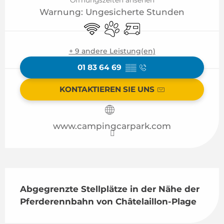
Warnung: Ungesicherte Stunden
Wi-Fi
Tiere erlaubt
Empfang von Wohnmo
+ 9 andere Leistung(en)
01 83 64 69
▒▒
KONTAKTIEREN SIE UNS
www.campingcarpark.com
Beschreibung
Abgegrenzte Stellplätze in der Nähe der 
Pferderennbahn von Châtelaillon-Plage