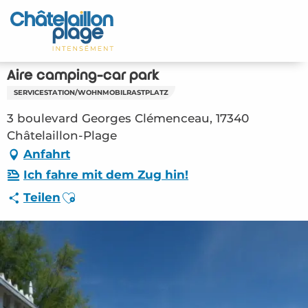
Aller
au
Startseite - DE
contenu
principal
Entdecken Sie
Aire camping-car park
SERVICESTATION/WOHNMOBILRASTPLATZ
Aktivitäten
3 boulevard Georges Clémenceau, 17340
Zu leben
Châtelaillon-Plage
Anfahrt
Treffpunkt
Ich fahre mit dem Zug hin!
Ajouter aux favoris
Teilen
Ihr Aufenthalt - DE
HPA – Aire camping-car park (Châtelaillon-
Plage) #2847205