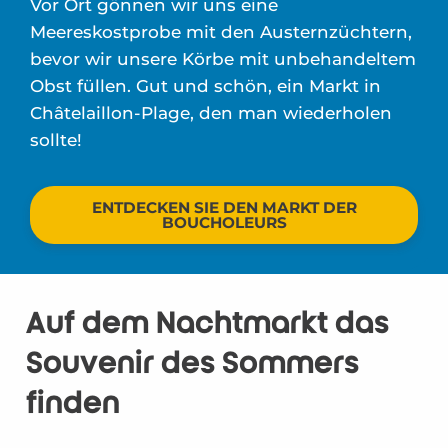
Vor Ort gönnen wir uns eine
Meereskostprobe mit den Austernzüchtern,
bevor wir unsere Körbe mit unbehandeltem
Obst füllen. Gut und schön, ein Markt in
Châtelaillon-Plage, den man wiederholen
sollte!
ENTDECKEN SIE DEN MARKT DER
BOUCHOLEURS
Auf dem Nachtmarkt das
Souvenir des Sommers
finden