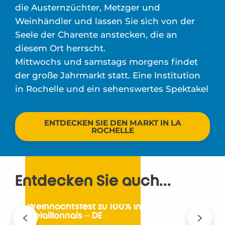
die Austernzüchter, Metzger und
Weinhändler und lassen Sie sich von der
Seele der Charente anstecken, die an
diesem Ort herrscht.
Mittwochs und samstags morgens findet
der große Jahrmarkt statt. Eine Institution
in Rochelle und ein sehenswertes Spektakel
ENTDECKEN SIE DEN MARKT IN LA
ROCHELLE
Entdecken Sie auch...
Ein Weihnachtsfest zu 100% in
Châtelaillonnais – DE