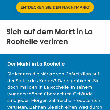
ENTDECKEN SIE DEN NACHTMARKT
Sich auf dem Markt in La
Rochelle verirren
Der Markt in La Rochelle
Sie kennen die Märkte von Châtelaillon auf
der Spitze des Korbes? Dann probieren Sie
doch mal den in La Rochelle! In seinem
wunderschönen überdachten Gebäude
sind jeden Morgen zahlreiche Produzenten
vertreten. Bahnen Sie sich einen Weg durch