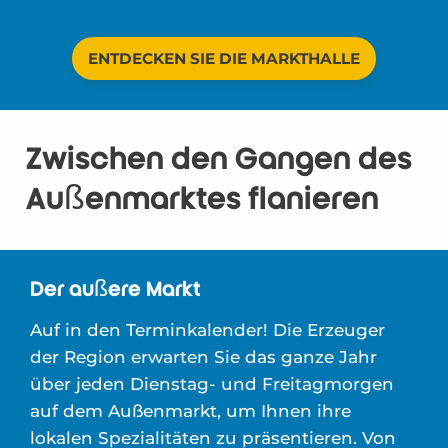
ENTDECKEN SIE DIE MARKTHALLE
Zwischen den Gängen des
Außenmarktes flanieren
Der äußere Markt
Auf in den Terminkalender! Die Erzeuger
der Region erwarten Sie das ganze Jahr
über jeden Dienstag- und Freitagmorgen
auf dem Außenmarkt, um Ihnen ihre
lokalen Spezialitäten zu präsentieren. Von