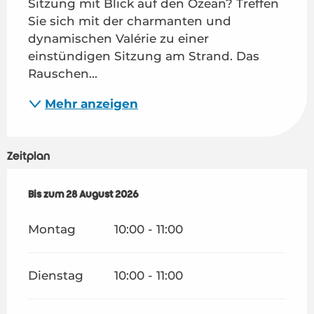
Sitzung mit Blick auf den Ozean? Treffen 
Sie sich mit der charmanten und 
dynamischen Valérie zu einer 
einstündigen Sitzung am Strand. Das 
Rauschen...
Mehr anzeigen
Zeitplan
vom
Bis zum
6 Juli 2026
28 August 2026
bis zum
28 August 2026
Montag
10:00 - 11:00
Dienstag
10:00 - 11:00