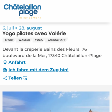
Aller
au
Startseite - DE
contenu
principal
Entdecken Sie
6. juli > 28. august
Yoga pilates avec Valérie
Aktivitäten
SPORT
WASSER
YOGA
LANDSCHAFT
Zu leben
Devant la crêperie Bains des Fleurs, 76
boulevard de la Mer, 17340 Châtelaillon-Plage
Treffpunkt
Anfahrt
Ich fahre mit dem Zug hin!
Ihr Aufenthalt - DE
Ajouter aux favoris
Teilen
FMA – Yoga pilates avec Valérie (Châtelaillon-
Plage) #6426264