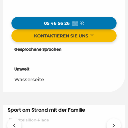
05 46 56 26
▒▒
KONTAKTIEREN SIE UNS
Gesprochene Sprachen
Gesprochene Sprachen
Umwelt
Umwelt
Wasserseite
Sport am Strand mit der Familie
Châtelaillon-Plage