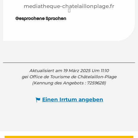
mediatheque-chatelaillonplage.fr
Gesprochene Sprachen
Gesprochene Sprachen
Aktualisiert am 19 März 2025 Um 11:10
gei Office de Tourisme de Châtelaillon-Plage
(Kennung des Angebots :
7259628
)
Einen Irrtum angeben