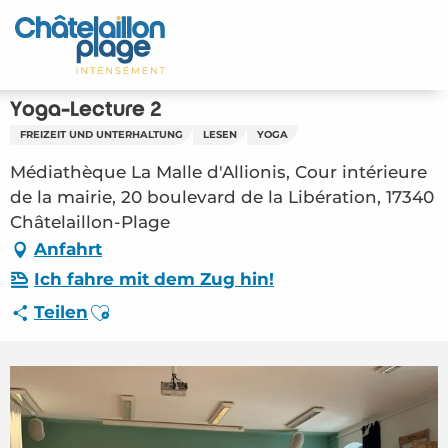
Aller
au
Startseite - DE
contenu
principal
Entdecken Sie
Yoga-Lecture 2
FREIZEIT UND UNTERHALTUNG
LESEN
YOGA
Aktivitäten
Médiathèque La Malle d'Allionis, Cour intérieure
Zu leben
de la mairie, 20 boulevard de la Libération, 17340
Châtelaillon-Plage
Treffpunkt
Anfahrt
Ich fahre mit dem Zug hin!
Ihr Aufenthalt - DE
Ajouter aux favoris
Teilen
FMA – Yoga-Lecture 2 (Châtelaillon-Plage)
#5454891