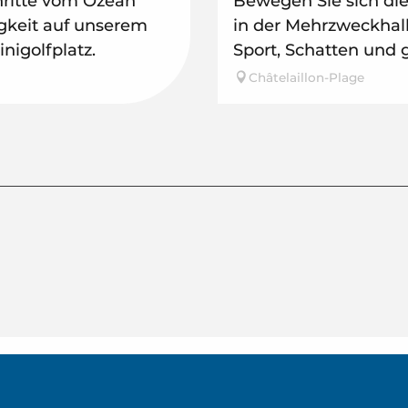
hritte vom Ozean
Bewegen Sie sich di
igkeit auf unserem
in der Mehrzweckhall
igolfplatz.
Sport, Schatten und gu
Châtelaillon-Plage