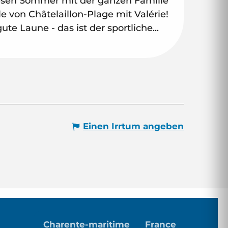
esen Sommer mit der ganzen Familie
e von Châtelaillon-Plage mit Valérie!
te Laune - das ist der sportliche...
Einen Irrtum angeben
Charente-maritime
France