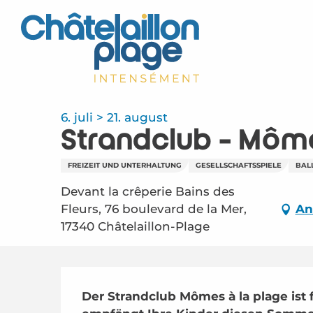
Aller
au
contenu
principal
6. juli > 21. august
Strandclub - Môme
FREIZEIT UND UNTERHALTUNG
GESELLSCHAFTSSPIELE
BAL
Devant la crêperie Bains des
Fleurs, 76 boulevard de la Mer,
An
17340 Châtelaillon-Plage
Beschreibung
Der Strandclub Mômes à la plage ist f