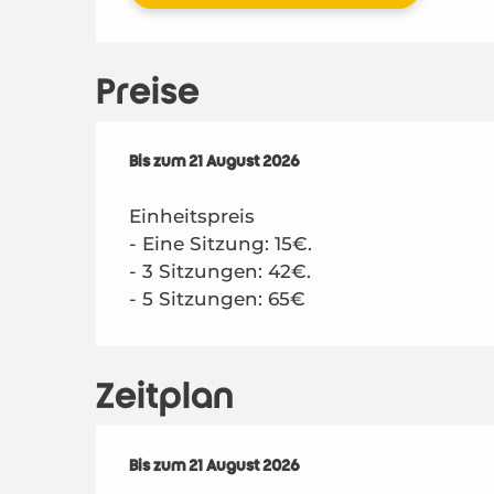
Preise
ab
Bis zum
6 Juli 2026
21 August 2026
bis zum
21 August 2026
Einheitspreis
- Eine Sitzung: 15€.
- 3 Sitzungen: 42€.
- 5 Sitzungen: 65€
Zeitplan
vom
Bis zum
6 Juli 2026
21 August 2026
bis zum
21 August 2026