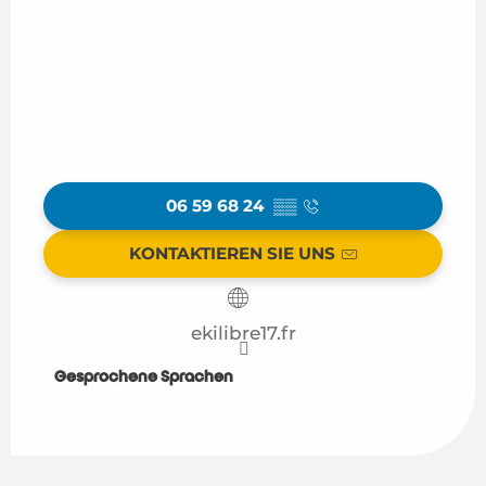
06 59 68 24
▒▒
KONTAKTIEREN SIE UNS
ekilibre17.fr
Gesprochene Sprachen
Gesprochene Sprachen