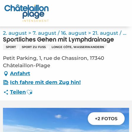
Aller
au
Startseite - DE
contenu
principal
Entdecken Sie
2. august > 7. august / 16. august > 21. august / ...
Sportliches Gehen mit Lymphdrainage
Aktivitäten
SPORT
SPORT ZU FUSS
LONGE CÔTE, WASSERWANDERN
Zu leben
Petit Parking, 1, rue de Chassiron, 17340
Châtelaillon-Plage
Treffpunkt
Anfahrt
Ich fahre mit dem Zug hin!
Ihr Aufenthalt - DE
Ajouter aux favoris
Teilen
FMA – Sportliches Gehen mit Lymphdrainage
(Châtelaillon-Plage) #5622347
+2 FOTOS