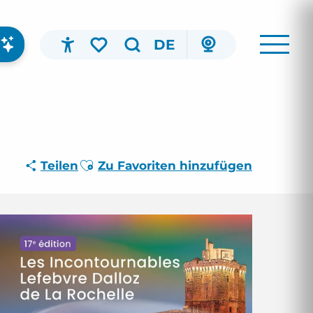
DE
Accessibilité
Suche
Voir les favoris
Ajouter aux favoris
Teilen
Zu Favoriten hinzufügen