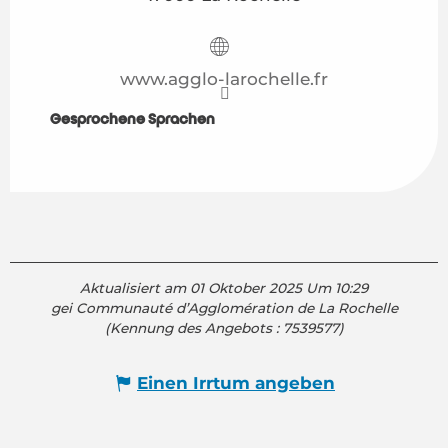
www.agglo-larochelle.fr
Gesprochene Sprachen
Gesprochene Sprachen
Aktualisiert am 01 Oktober 2025 Um 10:29
gei Communauté d’Agglomération de La Rochelle
(Kennung des Angebots :
7539577
)
Einen Irrtum angeben