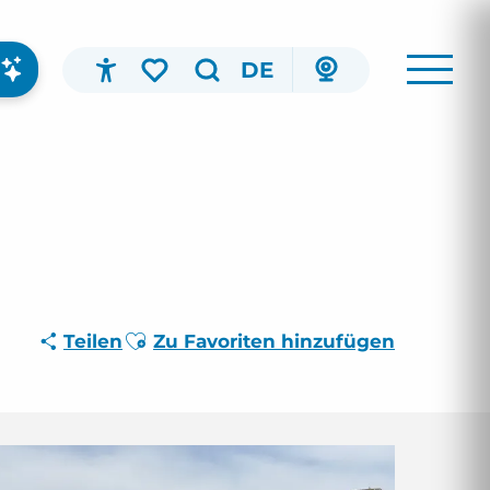
DE
Accessibilité
Suche
Voir les favoris
Ajouter aux favoris
Teilen
Zu Favoriten hinzufügen