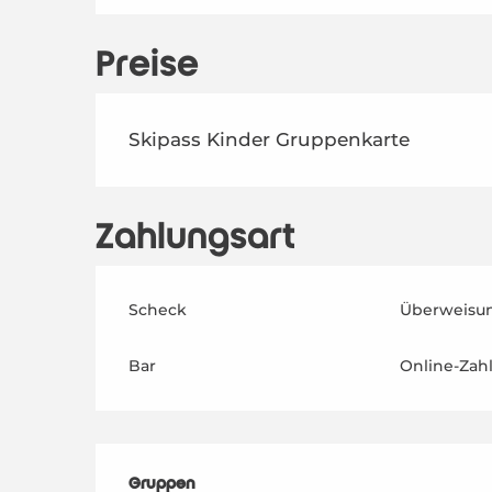
Preise
Preise 2026
Skipass Kinder Gruppenkarte
Zahlungsart
Scheck
Überweisu
Bar
Online-Zah
Gruppen
Gruppen