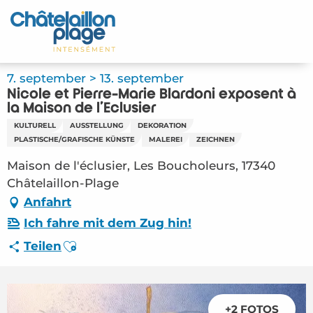
Aller
au
Startseite - DE
contenu
principal
Entdecken Sie
7. september > 13. september
Nicole et Pierre-Marie Blardoni exposent à
Aktivitäten
la Maison de l'Eclusier
KULTURELL
AUSSTELLUNG
DEKORATION
Zu leben
PLASTISCHE/GRAFISCHE KÜNSTE
MALEREI
ZEICHNEN
Maison de l'éclusier, Les Boucholeurs, 17340
Treffpunkt
Châtelaillon-Plage
Anfahrt
Ihr Aufenthalt - DE
Ich fahre mit dem Zug hin!
FMA – Nicole et Pierre-Marie Blardoni
Ajouter aux favoris
Teilen
exposent à la Maison de l’Eclusier
(Châtelaillon-Plage) #6627429
+2 FOTOS