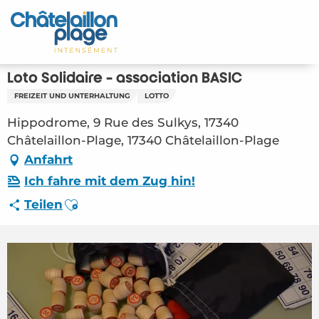
Aller
au
Startseite - DE
contenu
principal
Entdecken Sie
Loto Solidaire - association BASIC
FREIZEIT UND UNTERHALTUNG
LOTTO
Aktivitäten
Hippodrome, 9 Rue des Sulkys, 17340
Zu leben
Châtelaillon-Plage, 17340 Châtelaillon-Plage
Anfahrt
Treffpunkt
Ich fahre mit dem Zug hin!
Ajouter aux favoris
Teilen
Ihr Aufenthalt - DE
FMA – Loto Solidaire – association BASIC
(Châtelaillon-Plage) #4684371