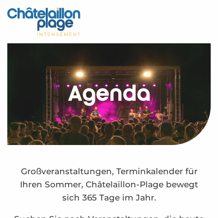
Aller
au
Startseite - DE
contenu
principal
Entdecken Sie
Aktivitäten
Agenda
Zu leben
Treffpunkt
Ihr Aufenthalt - DE
Agenda – DE
Großveranstaltungen, Terminkalender für
Ihren Sommer, Châtelaillon-Plage bewegt
sich 365 Tage im Jahr.