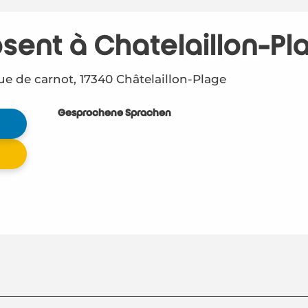
osent à Chatelaillon-Pl
e de carnot, 17340 Châtelaillon-Plage
Gesprochene Sprachen
Gesprochene Sprachen