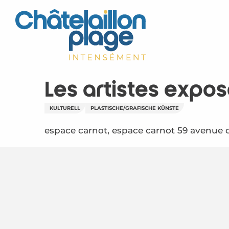
Aller
au
contenu
principal
Les artistes expos
KULTURELL
PLASTISCHE/GRAFISCHE KÜNSTE
espace carnot, espace carnot 59 avenue d