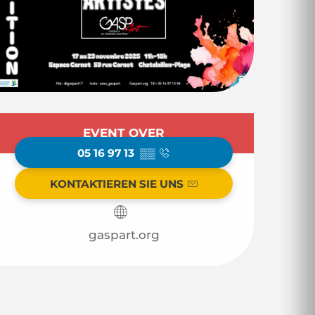
Öffnungszeiten & 
EVENT OVER
05 16 97 13
▒▒
KONTAKTIEREN SIE UNS
gaspart.org