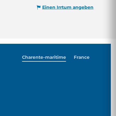
Einen Irrtum angeben
Charente-maritime
France