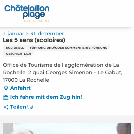
Aller
au
Startseite - DE
contenu
principal
Entdecken Sie
1. januar > 31. dezember
Les 5 sens (scolaires)
Aktivitäten
KULTURELL
FÜHRUNG UND/ODER KOMMENTIERTE FÜHRUNG
GESCHICHTLICH
Zu leben
Office de Tourisme de l'agglomération de La
Rochelle, 2 quai Georges Simenon - Le Gabut,
Treffpunkt
17000 La Rochelle
Anfahrt
Ihr Aufenthalt - DE
Ich fahre mit dem Zug hin!
FMA – Les 5 sens (scolaires) (La Rochelle)
Ajouter aux favoris
Teilen
#6002993