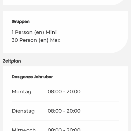
Gruppen
Gruppen
1 Person (en) Mini
30 Person (en) Max
Zeitplan
Das ganze Jahr über
Das ganze Jahr über
Montag
08:00 - 20:00
Dienstag
08:00 - 20:00
Mittwoch
08:00 - 20:00