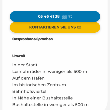
05 46 41 38
▒▒
KONTAKTIEREN SIE UNS
Gesprochene Sprachen
Gesprochene Sprachen
Umwelt
Umwelt
In der Stadt
Leihfahrräder in weniger als 500 m
Auf dem Hafen
Im historischen Zentrum
Bahnhofsviertel
In Nähe einer Bushaltestelle
Bushaltestelle in weniger als 500 m