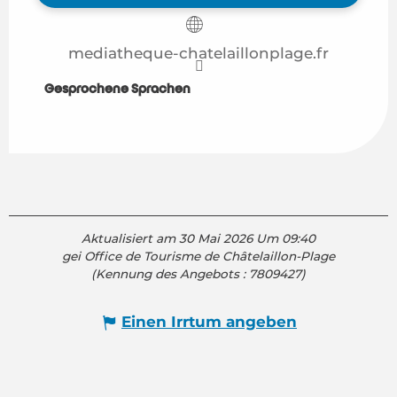
mediatheque-chatelaillonplage.fr
Gesprochene Sprachen
Gesprochene Sprachen
Aktualisiert am 30 Mai 2026 Um 09:40
gei Office de Tourisme de Châtelaillon-Plage
(Kennung des Angebots :
7809427
)
Einen Irrtum angeben