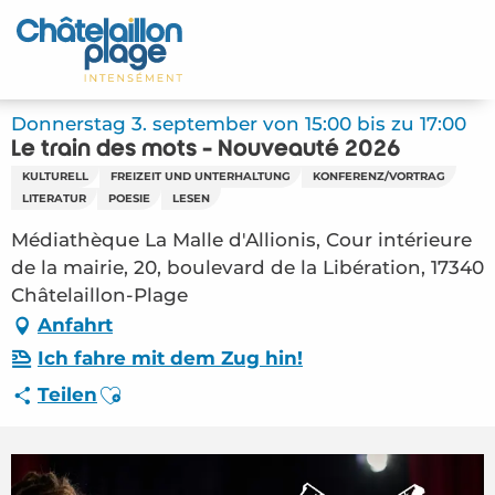
Aller
au
Startseite - DE
contenu
principal
Entdecken Sie
Donnerstag 3. september von 15:00 bis zu 17:00
Le train des mots - Nouveauté 2026
Aktivitäten
KULTURELL
FREIZEIT UND UNTERHALTUNG
KONFERENZ/VORTRAG
LITERATUR
POESIE
LESEN
Zu leben
Médiathèque La Malle d'Allionis, Cour intérieure
de la mairie, 20, boulevard de la Libération, 17340
Treffpunkt
Châtelaillon-Plage
Anfahrt
Ihr Aufenthalt - DE
Ich fahre mit dem Zug hin!
FMA – Le train des mots – Nouveauté 2026
Ajouter aux favoris
Teilen
(Châtelaillon-Plage) #6549267