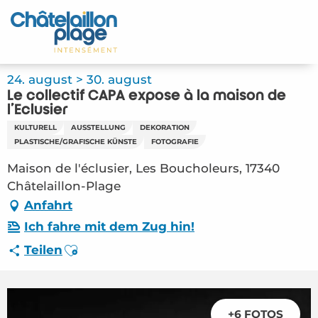
Aller
au
Startseite - DE
contenu
principal
Entdecken Sie
24. august > 30. august
Le collectif CAPA expose à la maison de
Aktivitäten
l'Eclusier
KULTURELL
AUSSTELLUNG
DEKORATION
Zu leben
PLASTISCHE/GRAFISCHE KÜNSTE
FOTOGRAFIE
Maison de l'éclusier, Les Boucholeurs, 17340
Treffpunkt
Châtelaillon-Plage
Anfahrt
Ihr Aufenthalt - DE
Ich fahre mit dem Zug hin!
FMA – Le collectif CAPA expose à la maison de
Ajouter aux favoris
Teilen
l’Eclusier (Châtelaillon-Plage) #6627417
+6 FOTOS