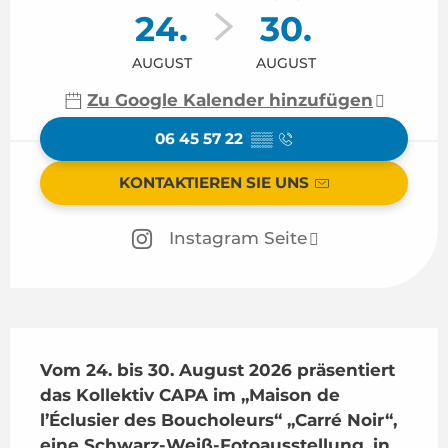
24.
30.
AUGUST
AUGUST
Zu Google Kalender hinzufügen
06 45 57 22
▒▒
KONTAKTIEREN SIE UNS
Instagram Seite
Beschreibung
Vom 24. bis 30. August 2026 präsentiert 
das Kollektiv CAPA im „Maison de 
l’Éclusier des Boucholeurs“ „Carré Noir“, 
eine Schwarz-Weiß-Fotoausstellung, in 