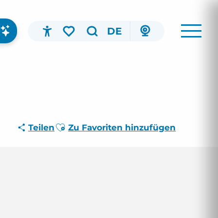
DE
Accessibilité
Suche
Voir les favoris
Ajouter aux favoris
Teilen
Zu Favoriten hinzufügen