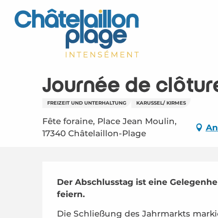
Aller
au
contenu
principal
Journée de clôture
FREIZEIT UND UNTERHALTUNG
KARUSSEL/ KIRMES
Fête foraine, Place Jean Moulin,
An
17340 Châtelaillon-Plage
Beschreibung
Der Abschlusstag ist eine Gelegenhe
feiern.
Die Schließung des Jahrmarkts marki