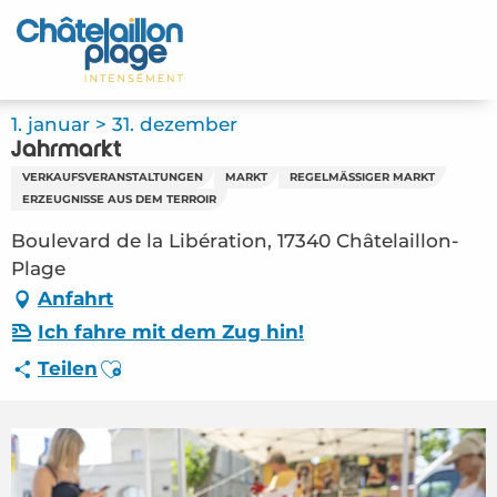
Aller
au
Startseite - DE
contenu
principal
Entdecken Sie
1. januar > 31. dezember
Jahrmarkt
Aktivitäten
VERKAUFSVERANSTALTUNGEN
MARKT
REGELMÄSSIGER MARKT
ERZEUGNISSE AUS DEM TERROIR
Zu leben
Boulevard de la Libération, 17340 Châtelaillon-
Plage
Treffpunkt
Anfahrt
Ihr Aufenthalt - DE
Ich fahre mit dem Zug hin!
Ajouter aux favoris
Teilen
FMA – Jahrmarkt (Châtelaillon-Plage)
#2808337