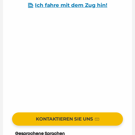
Ich fahre mit dem Zug hin!
KONTAKTIEREN SIE UNS
Gesprochene Sprachen
Gesprochene Sprachen