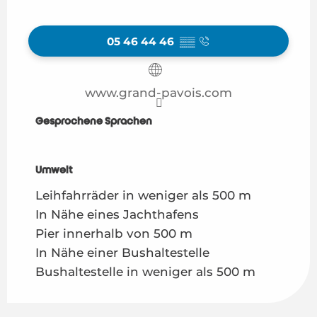
05 46 44 46
▒▒
www.grand-pavois.com
Gesprochene Sprachen
Gesprochene Sprachen
Umwelt
Umwelt
Leihfahrräder in weniger als 500 m
In Nähe eines Jachthafens
Pier innerhalb von 500 m
In Nähe einer Bushaltestelle
Bushaltestelle in weniger als 500 m