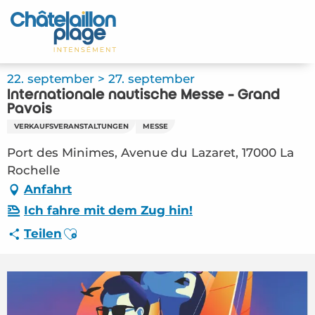
Aller
au
Startseite - DE
contenu
principal
Entdecken Sie
22. september > 27. september
Internationale nautische Messe - Grand
Aktivitäten
Pavois
VERKAUFSVERANSTALTUNGEN
MESSE
Zu leben
Port des Minimes, Avenue du Lazaret, 17000 La
Rochelle
Treffpunkt
Anfahrt
Ihr Aufenthalt - DE
Ich fahre mit dem Zug hin!
Ajouter aux favoris
Teilen
FMA – Internationale nautische Messe –
Grand Pavois (La Rochelle) #5431041