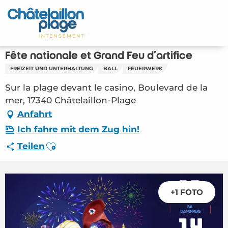
Aller
au
Startseite - DE
contenu
principal
Entdecken Sie
Fête nationale et Grand Feu d'artifice
FREIZEIT UND UNTERHALTUNG
BALL
FEUERWERK
Aktivitäten
Sur la plage devant le casino, Boulevard de la
Zu leben
mer, 17340 Châtelaillon-Plage
Anfahrt
Treffpunkt
Ich fahre mit dem Zug hin!
Ajouter aux favoris
Teilen
Ihr Aufenthalt - DE
FMA – Fête nationale et Grand Feu d’artifice
(Châtelaillon-Plage) #3015223
+1 FOTO