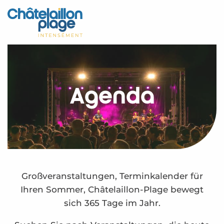
Aller
au
Startseite - DE
contenu
principal
Entdecken Sie
Aktivitäten
Agenda
Zu leben
Treffpunkt
Ihr Aufenthalt - DE
Agenda – DE
Großveranstaltungen, Terminkalender für
Ihren Sommer, Châtelaillon-Plage bewegt
sich 365 Tage im Jahr.