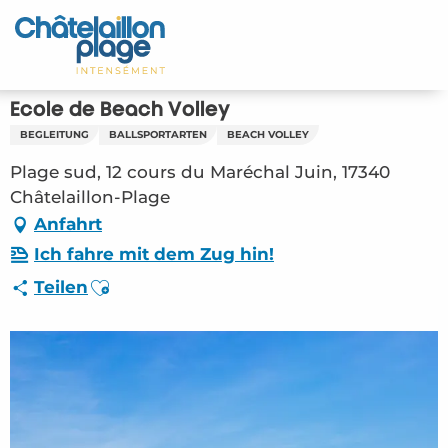
Aller
au
Startseite - DE
contenu
principal
Entdecken Sie
Ecole de Beach Volley
BEGLEITUNG
BALLSPORTARTEN
BEACH VOLLEY
Aktivitäten
Plage sud, 12 cours du Maréchal Juin, 17340
Zu leben
Châtelaillon-Plage
Anfahrt
Treffpunkt
Ich fahre mit dem Zug hin!
Ajouter aux favoris
Teilen
Ihr Aufenthalt - DE
ASC – Ecole de Beach Volley (Châtelaillon-
Plage) #3136880