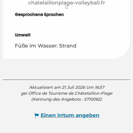
chatelaillonplage-volleyball.fr
Gesprochene Sprachen
Gesprochene Sprachen
Umwelt
Umwelt
Füße im Wasser: Strand
Aktualisiert am 21 Juli 2026 Um 16:57
gei Office de Tourisme de Châtelaillon-Plage
(Kennung des Angebots :
5710062
)
Einen Irrtum angeben