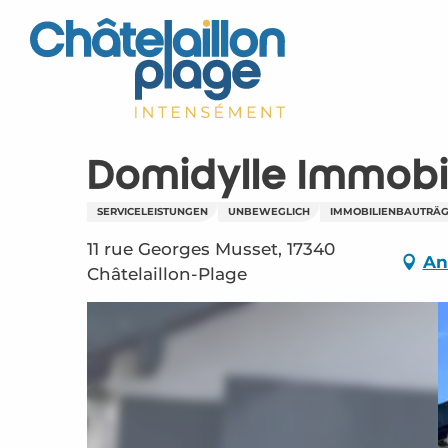
Aller
au
contenu
principal
Domidylle Immobi
SERVICELEISTUNGEN
UNBEWEGLICH
IMMOBILIENBAUTRÄ
11 rue Georges Musset, 17340
An
Châtelaillon-Plage