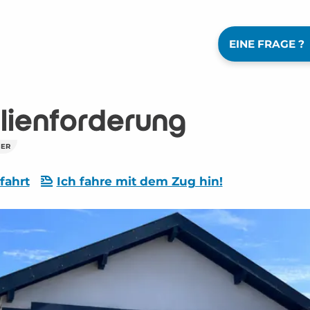
EINE FRAGE ?
lienförderung
GER
fahrt
Ich fahre mit dem Zug hin!