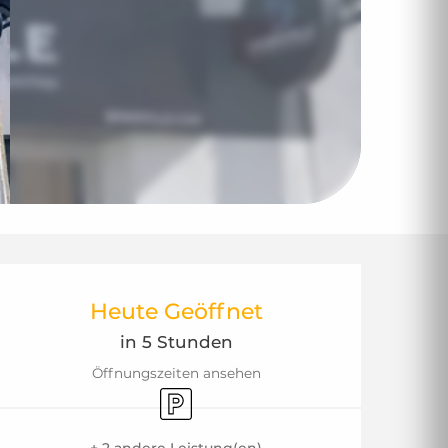
Öffnungszeiten & 
Heute Geöffnet
in 5 Stunden
Öffnungszeiten ansehen
Parkplatz
+ 2 andere Leistung(en)