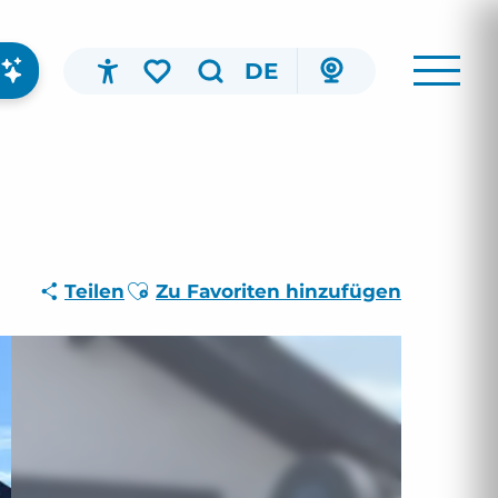
DE
Accessibilité
Suche
Voir les favoris
Ajouter aux favoris
Teilen
Zu Favoriten hinzufügen