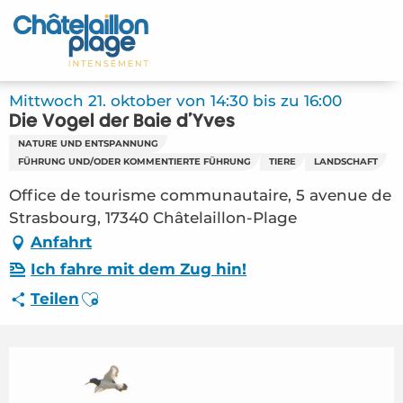
Aller
au
Startseite - DE
contenu
principal
Entdecken Sie
Mittwoch 21. oktober von 14:30 bis zu 16:00
Die Vögel der Baie d'Yves
Aktivitäten
NATURE UND ENTSPANNUNG
FÜHRUNG UND/ODER KOMMENTIERTE FÜHRUNG
TIERE
LANDSCHAFT
Zu leben
Office de tourisme communautaire, 5 avenue de
Strasbourg, 17340 Châtelaillon-Plage
Treffpunkt
Anfahrt
Ihr Aufenthalt - DE
Ich fahre mit dem Zug hin!
Ajouter aux favoris
Teilen
FMA – Die Vögel der Baie d’Yves (Châtelaillon-
Plage) #6350900