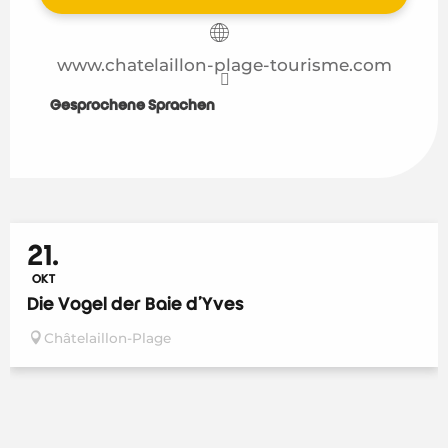
www.chatelaillon-plage-tourisme.com
Gesprochene Sprachen
Gesprochene Sprachen
21.
OKT
Die Vögel der Baie d'Yves
Châtelaillon-Plage