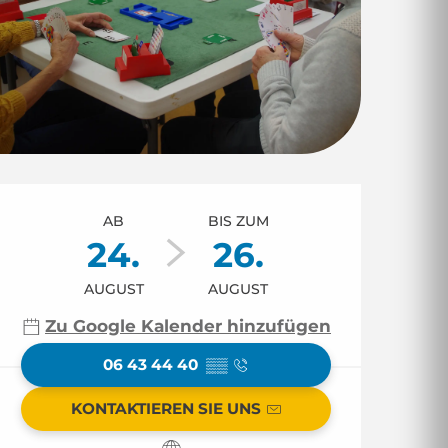
Öffnungszeiten & 
AB
BIS ZUM
24.
26.
AUGUST
AUGUST
Zu Google Kalender hinzufügen
06 43 44 40
▒▒
KONTAKTIEREN SIE UNS