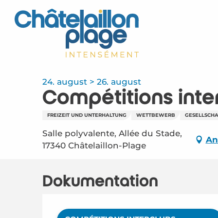
Aller
au
contenu
principal
24. august > 26. august
Compétitions inte
FREIZEIT UND UNTERHALTUNG
WETTBEWERB
GESELLSCHA
Salle polyvalente, Allée du Stade,
An
17340 Châtelaillon-Plage
Dokumentation