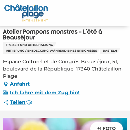
Aller
au
Startseite - DE
contenu
principal
Entdecken Sie
Atelier Pompons monstres - L'été à
Beauséjour
Aktivitäten
FREIZEIT UND UNTERHALTUNG
INITIIERUNG / ENTDECKUNG WÄHREND EINES EREIGNISSES
BASTELN
Zu leben
Espace Culturel et de Congrès Beauséjour, 51,
boulevard de la République, 17340 Châtelaillon-
Treffpunkt
Plage
Anfahrt
Ihr Aufenthalt - DE
Ich fahre mit dem Zug hin!
FMA – Atelier Pompons monstres – L’été à
Ajouter aux favoris
Teilen
Beauséjour (Châtelaillon-Plage) #6415777
+1 FOTO