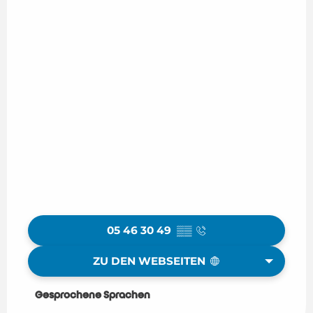
05 46 30 49
▒▒
ZU DEN WEBSEITEN
Gesprochene Sprachen
Gesprochene Sprachen