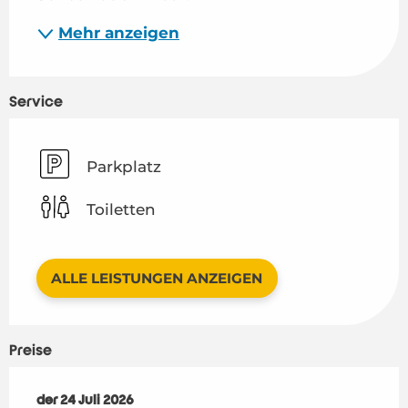
Mehr anzeigen
Service
Parkplatz
Toiletten
ALLE LEISTUNGEN ANZEIGEN
Preise
der
der
24 Juli 2026
24 Juli 2026