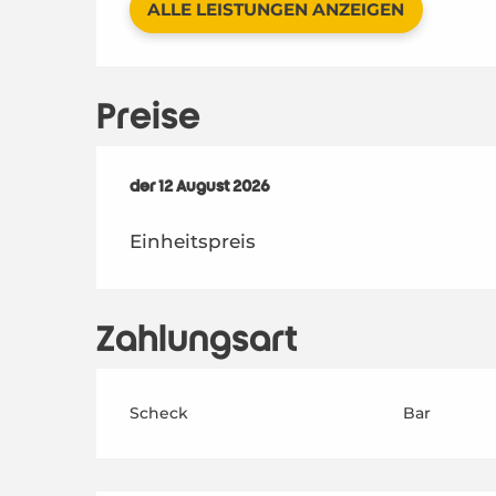
ALLE LEISTUNGEN ANZEIGEN
Preise
der
der
12 August 2026
12 August 2026
Einheitspreis
Zahlungsart
Scheck
Bar