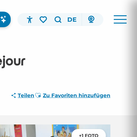
DE
Accessibilité
Suche
Voir les favoris
éjour
Ajouter aux favoris
Teilen
Zu Favoriten hinzufügen
+1 FOTO