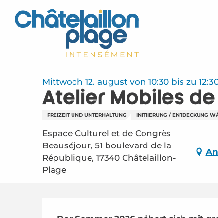
Aller
au
contenu
principal
Mittwoch 12. august von 10:30 bis zu 12:3
Atelier Mobiles de
FREIZEIT UND UNTERHALTUNG
INITIIERUNG / ENTDECKUNG W
Espace Culturel et de Congrès
Beauséjour, 51 boulevard de la
An
République, 17340 Châtelaillon-
Plage
Beschreibung