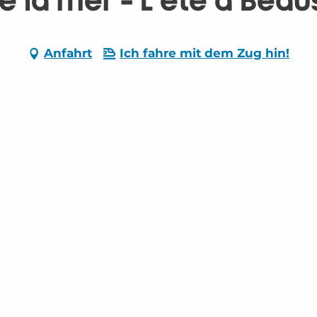
e la mer - L'été à Beau
Anfahrt
Ich fahre mit dem Zug hin!