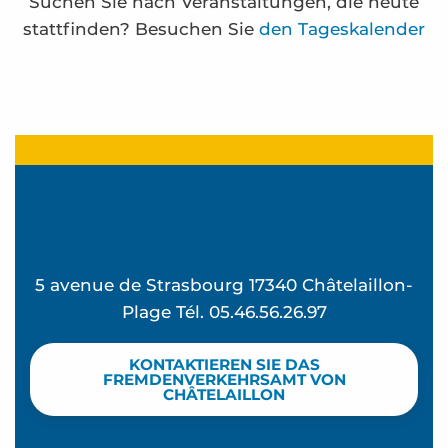
Suchen Sie nach Veranstaltungen, die heute
stattfinden? Besuchen Sie
den Tageskalender
Atelier Street Dance - L'été à Beauséjour
Atelier P'tit tailleur de pierre - L'été à Beauséjour
La Cabane d'Anatole expose à la maison de l'Eclu
SOIZ'L et Mireille Cornu exposent à l'espace Carn
Ozeanischer Spaziergang
Praktikum Wasserrettung
5 avenue de Strasbourg 17340 Châtelaillon-
Strandclub - Mômes à la plage
Plage Tél. 05.46.56.26.97
Badminton Loisir und Tischtennis
Zumba mit Valerie
KONTAKTIEREN SIE DAS
Yoga pilates avec Valérie
FREMDENVERKEHRSAMT VON
CHÂTELAILLON
Jahrmarkt
La Rando des forts - Spaziergang am Meer