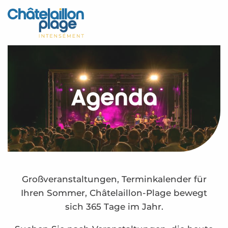
Aller
au
Startseite - DE
contenu
principal
Entdecken Sie
Aktivitäten
Agenda
Zu leben
Treffpunkt
Ihr Aufenthalt - DE
Agenda – DE
Großveranstaltungen, Terminkalender für
Ihren Sommer, Châtelaillon-Plage bewegt
sich 365 Tage im Jahr.