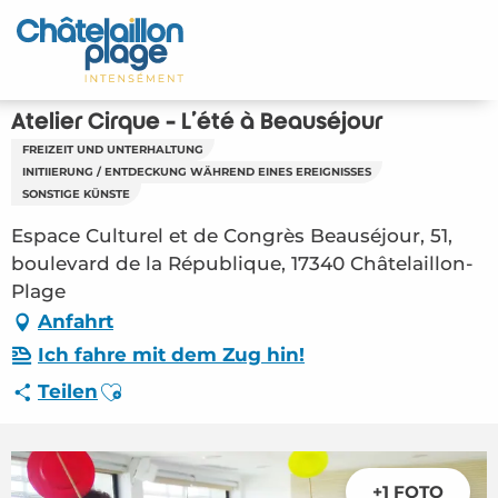
Aller
au
Startseite - DE
contenu
principal
Entdecken Sie
Atelier Cirque - L'été à Beauséjour
FREIZEIT UND UNTERHALTUNG
Aktivitäten
INITIIERUNG / ENTDECKUNG WÄHREND EINES EREIGNISSES
SONSTIGE KÜNSTE
Zu leben
Espace Culturel et de Congrès Beauséjour, 51,
boulevard de la République, 17340 Châtelaillon-
Treffpunkt
Plage
Anfahrt
Ihr Aufenthalt - DE
Ich fahre mit dem Zug hin!
FMA – Atelier Cirque – L’été à Beauséjour
Ajouter aux favoris
Teilen
(Châtelaillon-Plage) #6415799
+1 FOTO