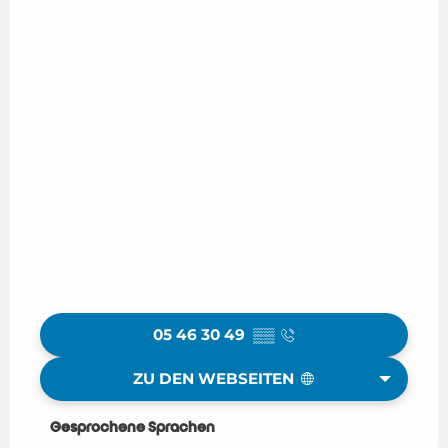
05 46 30 49
▒▒
ZU DEN WEBSEITEN
Gesprochene Sprachen
Gesprochene Sprachen