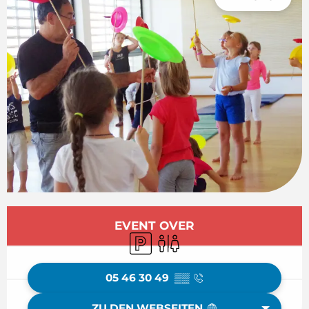
Öffnungszeiten & Kontaktdaten
EVENT OVER
Parkplatz
Toiletten
05 46 30 49
▒▒
ZU DEN WEBSEITEN