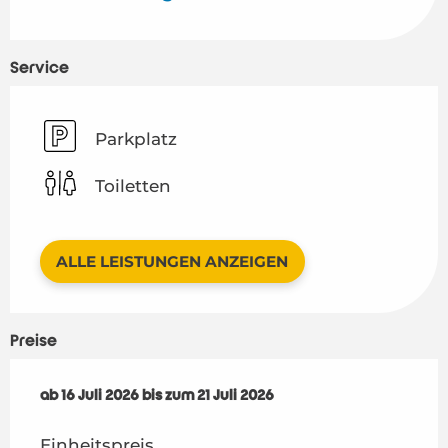
Service
Parkplatz
Toiletten
ALLE LEISTUNGEN ANZEIGEN
Preise
ab
ab
16 Juli 2026
16 Juli 2026
bis zum
bis zum
21 Juli 2026
21 Juli 2026
Einheitspreis