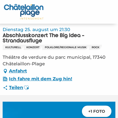
Aller
au
Startseite - DE
contenu
principal
Entdecken Sie
Dienstag 25. august um 21:30
Abschlusskonzert The Big Idea -
Aktivitäten
Strandausflüge
KULTURELL
KONZERT
FOLKLORE/REGIONALE MUSIK
ROCK
Zu leben
Théâtre de verdure du parc municipal, 17340
Châtelaillon-Plage
Treffpunkt
Anfahrt
Ihr Aufenthalt - DE
Ich fahre mit dem Zug hin!
Ajouter aux favoris
Teilen
FMA – Abschlusskonzert The Big Idea –
Strandausflüge (Châtelaillon-Plage) #5733928
+1 FOTO