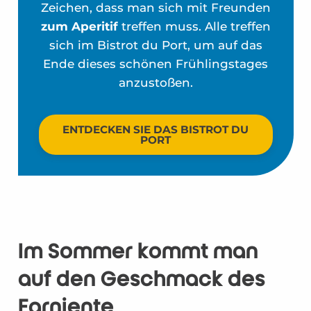
Zeichen, dass man sich mit Freunden
zum Aperitif
treffen muss. Alle treffen
sich im Bistrot du Port, um auf das
Ende dieses schönen Frühlingstages
anzustoßen.
ENTDECKEN SIE DAS BISTROT DU
PORT
Im Sommer kommt man
auf den Geschmack des
Farniente