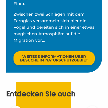
Flora.
Zwischen zwei Schlägen mit dem
Fernglas versammeln sich hier die
Vögel und bereiten sich in einer etwas
magischen Atmosphäre auf die
Migration vor…
WEITERE INFORMATIONEN ÜBER
BESUCHE IM NATURSCHUTZGEBIET
Entdecken Sie auch
6 gute Gründe, sich in Châtelaillon für
das Fahrrad zu entscheiden! – DE