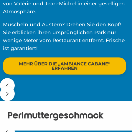
von Valérie und Jean-Michel in einer geselligen
Atmosphäre.
Muscheln und Austern? Drehen Sie den Kopf!
Sie erblicken ihren ursprünglichen Park nur
wenige Meter vom Restaurant entfernt. Frische
ist garantiert!
MEHR ÜBER DIE „AMBIANCE CABANE“
ERFAHREN
Perlmuttergeschmack