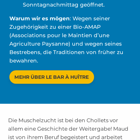
Sonntagnachmittag geöffnet.
Warum wir es mögen
: Wegen seiner
Zugehörigkeit zu einer Bio-AMAP
(Associations pour le Maintien d’une
Agriculture Paysanne) und wegen seines
Bestrebens, die Traditionen von früher zu
bewahren.
MEHR ÜBER LE BAR À HUÎTRE
Die Muschelzucht ist bei den Chollets vor
allem eine Geschichte der Weitergabe! Maud
ist von ihrem Beruf begeistert und arbeitet