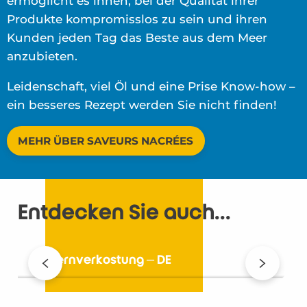
ermöglicht es ihnen, bei der Qualität ihrer
Produkte kompromisslos zu sein und ihren
Kunden jeden Tag das Beste aus dem Meer
anzubieten.
Leidenschaft, viel Öl und eine Prise Know-how –
ein besseres Rezept werden Sie nicht finden!
MEHR ÜBER SAVEURS NACRÉES
Entdecken Sie auch...
Austernverkostung – DE