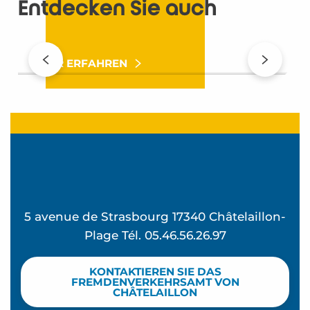
Entdecken Sie auch
Kreuzfahrten – DE
MEHR ERFAHREN
5 avenue de Strasbourg 17340 Châtelaillon-
Plage Tél. 05.46.56.26.97
KONTAKTIEREN SIE DAS
FREMDENVERKEHRSAMT VON
CHÂTELAILLON