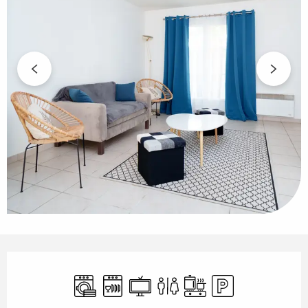
Öffnungszeiten & Kontaktdaten
Waschmaschine
Geschirrspülmaschine
Fernsehen
Toiletten
Kochplatte
Parkplatz