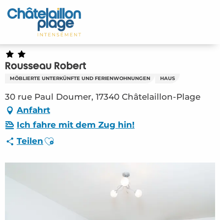
Aller
au
Startseite - DE
contenu
principal
Entdecken Sie
Rousseau Robert
Aktivitäten
MÖBLIERTE UNTERKÜNFTE UND FERIENWOHNUNGEN
HAUS
Zu leben
30 rue Paul Doumer, 17340 Châtelaillon-Plage
Anfahrt
Treffpunkt
Ich fahre mit dem Zug hin!
Ajouter aux favoris
Teilen
Ihr Aufenthalt - DE
HLO – Rousseau Robert (Châtelaillon-Plage)
#4452242