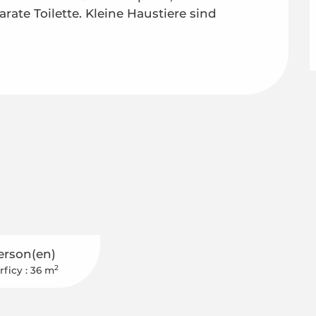
e Toilette. Kleine Haustiere sind 
erson(en)
2
rficy : 36 m