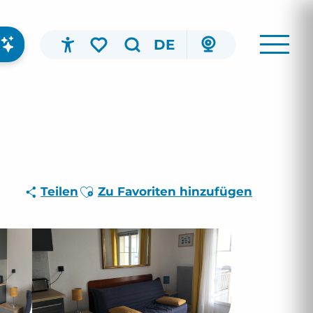
DE
Accessibilité
Suche
Voir les favoris
Ajouter aux favoris
Teilen
Zu Favoriten hinzufügen