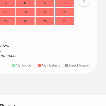
13
14
15
16
14
20
21
22
23
21
27
28
29
30
28
tion,
e
8111770006
Verfügbar
Voll belegt
Geschlossen