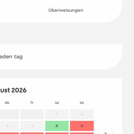
Überweisungen
jeden tag
ust 2026
do
fr
sa
so
mo
1
2
6
7
8
9
7