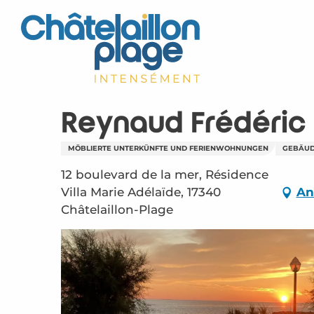
Aller
au
contenu
principal
Reynaud Frédéric
MÖBLIERTE UNTERKÜNFTE UND FERIENWOHNUNGEN
GEBÄU
12 boulevard de la mer, Résidence
Villa Marie Adélaïde, 17340
An
Châtelaillon-Plage