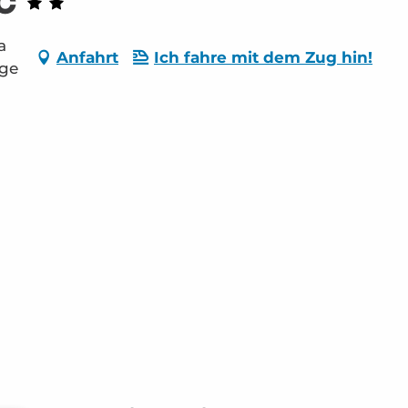
c
a
Anfahrt
Ich fahre mit dem Zug hin!
age