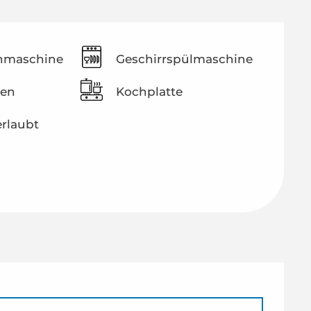
hmaschine
Geschirrspülmaschine
ten
Kochplatte
erlaubt