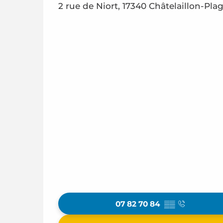
2 rue de Niort, 17340 Châtelaillon-Pla
07 82 70 84
▒▒