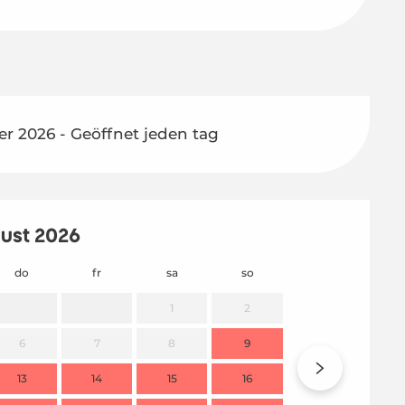
r 2026 - Geöffnet jeden tag
ust 2026
do
fr
sa
so
mo
1
2
6
7
8
9
7
13
14
15
16
14