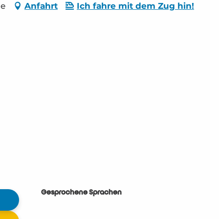
ge
Anfahrt
Ich fahre mit dem Zug hin!
Gesprochene Sprachen
Gesprochene Sprachen