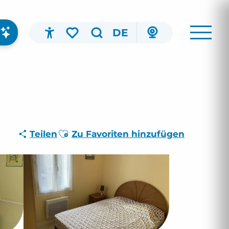
DE
Accessibilité
Suche
Voir les favoris
Ajouter aux favoris
Teilen
Zu Favoriten hinzufügen