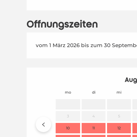
ab
29 August 2026
bis zum
30 September 2026
Öffnungszeiten
vom 1 März 2026 bis zum 30 Septembe
Aug
mo
di
mi
3
4
5
10
11
12