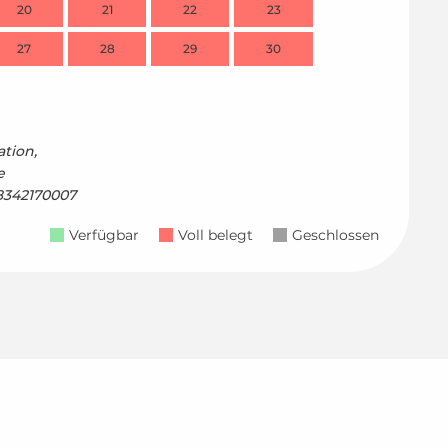
20
21
22
23
21
27
28
29
30
28
tion,
e
78342170007
Verfügbar
Voll belegt
Geschlossen