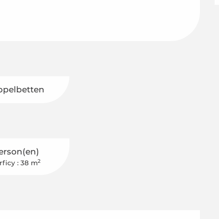
ppelbetten
erson(en)
2
rficy : 38 m