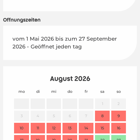
ab
18 Juli 2026
bis zum
24 Juli 2026
Öffnungszeiten
ab
22 August 2026
bis zum
28 August 2026
vom 1 Mai 2026 bis zum 27 September
ab
29 August 2026
bis zum
27 September
2026 - Geöffnet jeden tag
2026
August 2026
mo
di
mi
do
fr
sa
so
mo
1
2
3
4
5
6
7
8
9
7
10
11
12
13
14
15
16
14