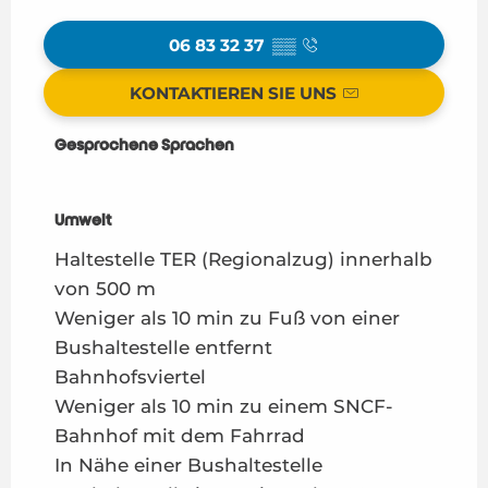
06 83 32 37
▒▒
KONTAKTIEREN SIE UNS
Gesprochene Sprachen
Gesprochene Sprachen
Umwelt
Umwelt
Haltestelle TER (Regionalzug) innerhalb
von 500 m
Weniger als 10 min zu Fuß von einer
Bushaltestelle entfernt
Bahnhofsviertel
Weniger als 10 min zu einem SNCF-
Bahnhof mit dem Fahrrad
In Nähe einer Bushaltestelle