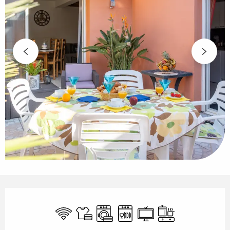
Öffnungszeiten & Kontaktdaten
Wi-Fi
Bettwäsche und Laken
Waschmaschine
Geschirrspülmaschine
Fernsehen
Kochplatte