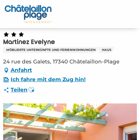
Aller
au
Startseite - DE
contenu
principal
Entdecken Sie
Martinez Evelyne
Aktivitäten
MÖBLIERTE UNTERKÜNFTE UND FERIENWOHNUNGEN
HAUS
Zu leben
24 rue des Galets, 17340 Châtelaillon-Plage
Anfahrt
Treffpunkt
Ich fahre mit dem Zug hin!
Ajouter aux favoris
Teilen
Ihr Aufenthalt - DE
HLO – Martinez Evelyne (Châtelaillon-Plage)
#5233535