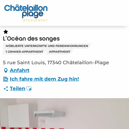
Aller
au
Startseite - DE
contenu
principal
Entdecken Sie
L'Océan des songes
Aktivitäten
MÖBLIERTE UNTERKÜNFTE UND FERIENWOHNUNGEN
1-ZIMMER-APPARTMENT
APPARTMENT
Zu leben
5 rue Saint Louis, 17340 Châtelaillon-Plage
Anfahrt
Treffpunkt
Ich fahre mit dem Zug hin!
Ihr Aufenthalt - DE
Ajouter aux favoris
Teilen
HLO – L’Océan des songes (Châtelaillon-
Plage) #3362770