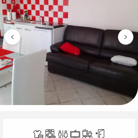
Öffnungszeiten & Kontaktdaten
Bettwäsche und Laken
Waschmaschine
Toiletten
Fernsehen
Kochplatte
Unabhängiger 