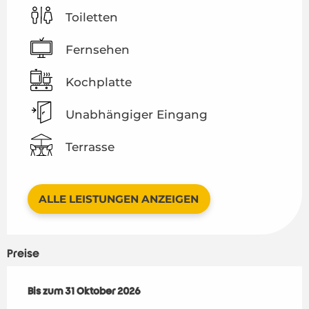
Toiletten
Fernsehen
Kochplatte
Unabhängiger Eingang
Terrasse
ALLE LEISTUNGEN ANZEIGEN
Preise
ab
Bis zum
1 April 2026
31 Oktober 2026
bis zum
31 Oktober 2026