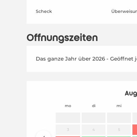
Scheck
Überweisu
Öffnungszeiten
Das ganze Jahr über 2026 - Geöffnet 
Aug
mo
di
mi
3
4
5