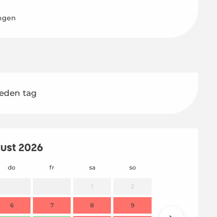
ngen
jeden tag
ust 2026
do
fr
sa
so
mo
1
2
6
7
8
9
7