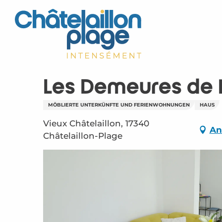
Aller
au
contenu
principal
Les Demeures de 
MÖBLIERTE UNTERKÜNFTE UND FERIENWOHNUNGEN
HAUS
Vieux Châtelaillon, 17340
An
Châtelaillon-Plage