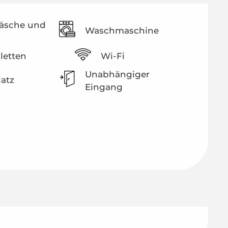
äsche und
Waschmaschine
iletten
Wi-Fi
Unabhängiger
latz
Eingang