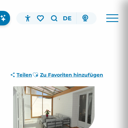
DE
Accessibilité
Suche
Voir les favoris
Ajouter aux favoris
Teilen
Zu Favoriten hinzufügen