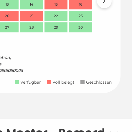
13
14
15
16
14
20
21
22
23
21
27
28
29
30
28
tion,
e
7895050005
Verfügbar
Voll belegt
Geschlossen