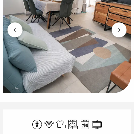
Öffnungszeiten & Kontaktdaten
Zugänglichkeit
Wi-Fi
Bettwäsche und Laken
Waschmaschine
Geschirrspülmaschi
Fernsehen