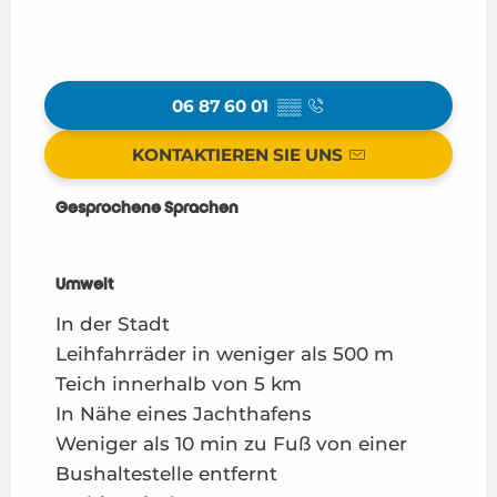
06 87 60 01
▒▒
KONTAKTIEREN SIE UNS
Gesprochene Sprachen
Gesprochene Sprachen
Umwelt
Umwelt
In der Stadt
Leihfahrräder in weniger als 500 m
Teich innerhalb von 5 km
In Nähe eines Jachthafens
Weniger als 10 min zu Fuß von einer
Bushaltestelle entfernt