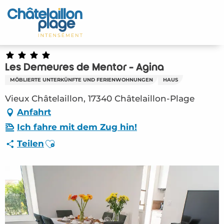
Aller
au
Startseite - DE
contenu
principal
Entdecken Sie
Les Demeures de Mentor - Agina
Aktivitäten
MÖBLIERTE UNTERKÜNFTE UND FERIENWOHNUNGEN
HAUS
Zu leben
Vieux Châtelaillon, 17340 Châtelaillon-Plage
Anfahrt
Treffpunkt
Ich fahre mit dem Zug hin!
Ajouter aux favoris
Teilen
Ihr Aufenthalt - DE
HLO – Les Demeures de Mentor – Agina
(Châtelaillon-Plage) #3405511