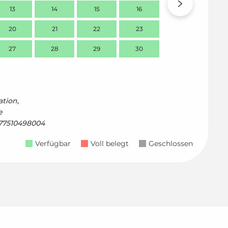
13
14
15
16
14
20
21
22
23
21
27
28
29
30
28
tion,
e
177510498004
Verfügbar
Voll belegt
Geschlossen