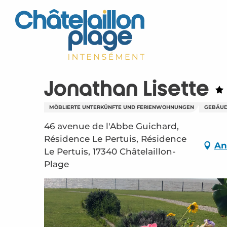
Aller
au
contenu
principal
Jonathan Lisette
MÖBLIERTE UNTERKÜNFTE UND FERIENWOHNUNGEN
GEBÄU
46 avenue de l'Abbe Guichard,
Résidence Le Pertuis, Résidence
An
Le Pertuis, 17340 Châtelaillon-
Plage