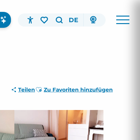
DE
Accessibilité
Suche
Voir les favoris
Ajouter aux favoris
Teilen
Zu Favoriten hinzufügen