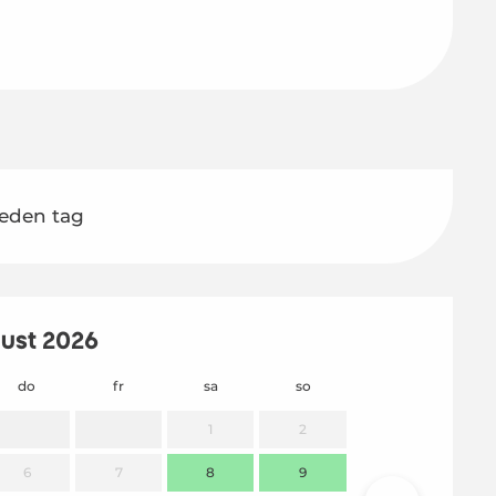
jeden tag
ust 2026
do
fr
sa
so
mo
1
2
6
7
8
9
7