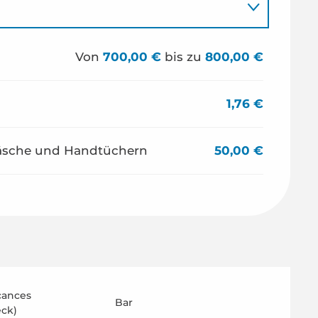
Von
700,00 €
bis zu
800,00 €
1,76 €
wäsche und Handtüchern
50,00 €
cances
Bar
eck)