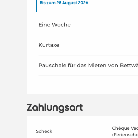
Bis zum
28 August 2026
ab
1 Januar 2026
bis zum
26 Juni 2026
Eine Woche
ab
29 August 2026
bis zum
31 Dezember 2026
Kurtaxe
Pauschale für das Mieten von Bett
Zahlungsart
Chèque Va
Scheck
(Feriensch