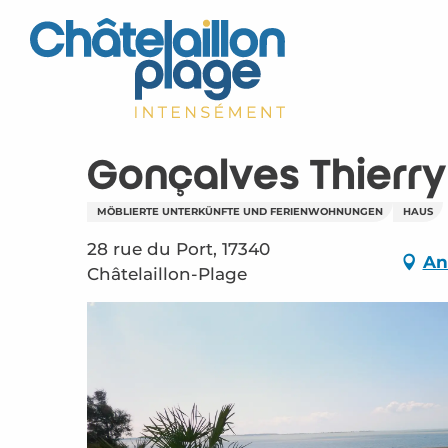
Aller
au
contenu
principal
Gonçalves Thierry
MÖBLIERTE UNTERKÜNFTE UND FERIENWOHNUNGEN
HAUS
28 rue du Port, 17340
An
Châtelaillon-Plage