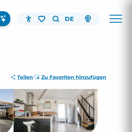
DE
Accessibilité
Suche
Voir les favoris
Ajouter aux favoris
Teilen
Zu Favoriten hinzufügen