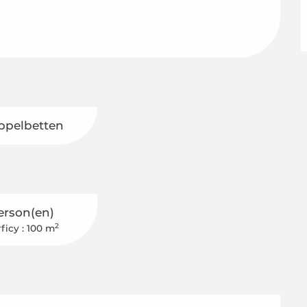
ppelbetten
erson(en)
2
ficy : 100 m