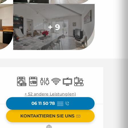
+ 9
Öffnungszeiten & 
Waschmaschine
Geschirrspülmaschine
Toiletten
Wi-Fi
Fernsehen
Kochplatte
+ 52 andere Leistung(en)
06 11 50 78
▒▒
KONTAKTIEREN SIE UNS