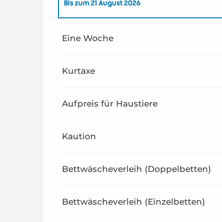
Bis zum
21 August 2026
ab
1 Januar 2026
bis zum
26 Juni 2026
Eine Woche
ab
22 August 2026
bis zum
31 Dezember 2026
Kurtaxe
Aufpreis für Haustiere
Kaution
Bettwäscheverleih (Doppelbetten)
Bettwäscheverleih (Einzelbetten)