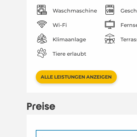
Waschmaschine
Gesch
Wi-Fi
Ferns
Klimaanlage
Terras
Tiere erlaubt
ALLE LEISTUNGEN ANZEIGEN
Preise