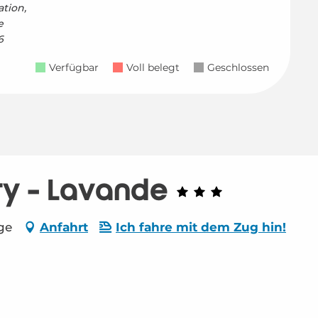
tion,
e
6
Verfügbar
Voll belegt
Geschlossen
ry - Lavande
ge
Anfahrt
Ich fahre mit dem Zug hin!