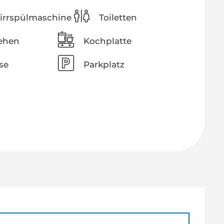
irrspülmaschine
Toiletten
ehen
Kochplatte
se
Parkplatz